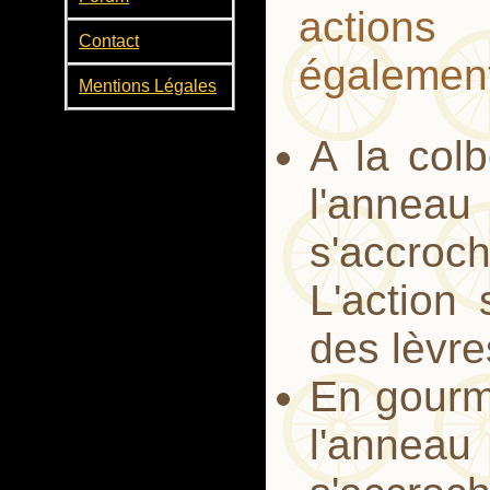
actions
Contact
également
Mentions Légales
A la col
l'anneau
s'accroc
L'action
des lèvre
En gourm
l'anneau