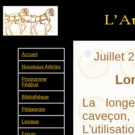
Juillet 
Accueil
Nouveaux Articles
Lo
Programme
Fédéral
Bibliothèque
La longe
Pédagogie
caveçon,
Lexique
L'utilisa
Forum