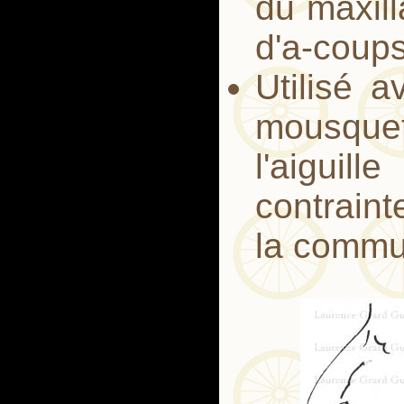
du maxill
d'a-coups
Utilisé a
mousqu
l'aiguil
contrain
la commu