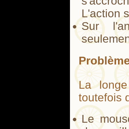
s'accroc
L'action s
Sur l'a
seulement
Problèm
La longe
toutefois
Le mousq