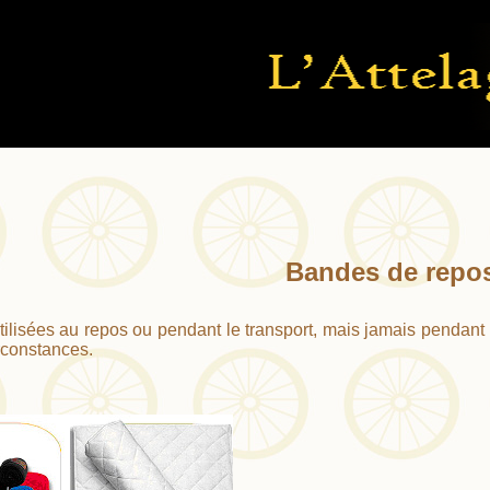
Bandes de repo
tilisées au repos ou pendant le transport, mais jamais pendant 
irconstances.