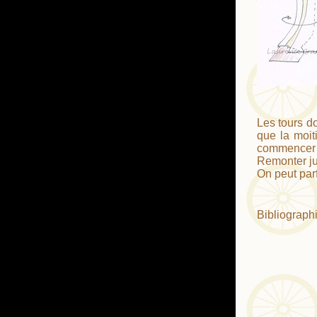
Les tours d
que la moit
commencer à
Remonter ju
On peut parf
Bibliographi