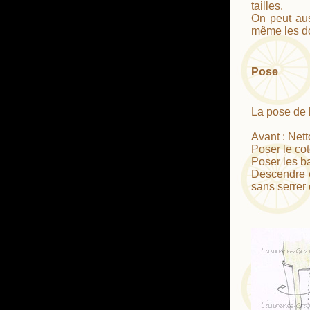
tailles.
On peut aus
même les do
Pose
La pose de 
Avant : Nett
Poser le cot
Poser les b
Descendre e
sans serrer