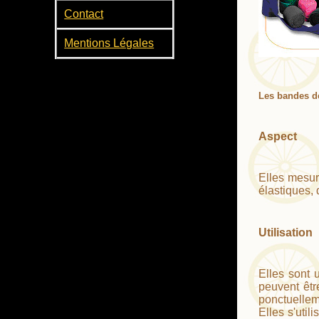
Contact
Mentions Légales
Les bandes de
Aspect
Elles mesure
élastiques, 
Utilisation
Elles sont 
peuvent êtr
ponctuellem
Elles s'util