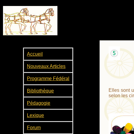
Accueil
Nouveaux Articles
Programme Fédéral
Elles sont u
Bibliothèque
selon les c
Pédagogie
Lexique
Forum