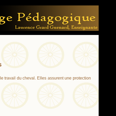
s
le travail du cheval. Elles assurent une protection