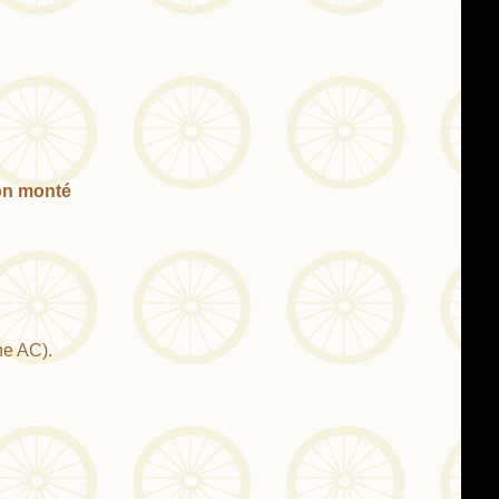
non monté
ne AC).