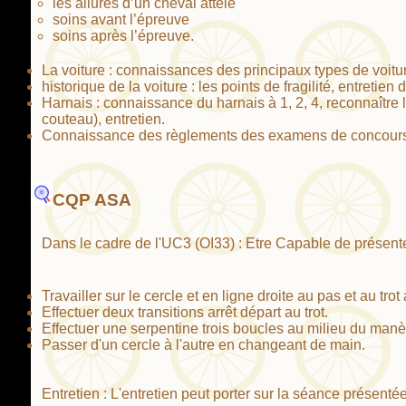
les allures d’un cheval attelé
soins avant l’épreuve
soins après l’épreuve.
La voiture : connaissances des principaux types de voitu
historique de la voiture : les points de fragilité, entretien 
Harnais : connaissance du harnais à 1, 2, 4, reconnaître les
couteau), entretien.
Connaissance des règlements des examens de concours d
CQP ASA
Dans le cadre de l'UC3 (OI33) : Etre Capable de présent
Travailler sur le cercle et en ligne droite au pas et au tr
Effectuer deux transitions arrêt départ au trot.
Effectuer une serpentine trois boucles au milieu du manèg
Passer d'un cercle à l'autre en changeant de main.
Entretien : L'entretien peut porter sur la séance présenté