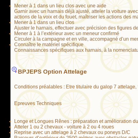
Mener à 1 dans un lieu clos avec une aide
Garnir avec un harnais déjà ajusté, atteler la voiture av
actions de la voix et du fouet, maîtriser les actions des m
Mener à 1 dans un lieu clos
Ajuster le harnais, effectuer avec précision des figures
Mener à 1 à l’extérieur avec un meneur confirmé
Circuler à la campagne et en ville, accompagné d’un mene
Connaître le matériel spécifique
Connaissances spécifiques aux harnais, à la nomenclatu
BPJEPS Option Attelage
Conditions préalables : Etre titulaire du galop 7 attelage
Epreuves Techniques
Longe et Longues Rênes : préparation et amélioration du
Atteler 1 ou 2 chevaux - voiture à 2 ou 4 roues
Reprise avec un attelage à 2 chevaux ou poneys D/C
Parcours d’extérieur de 2500 mètres avec obstacles natu